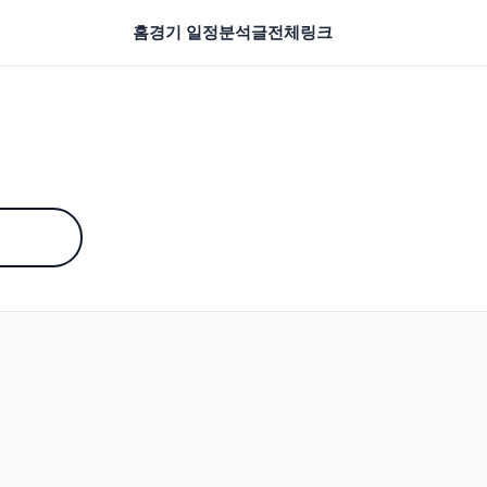
홈
경기 일정
분석글
전체링크