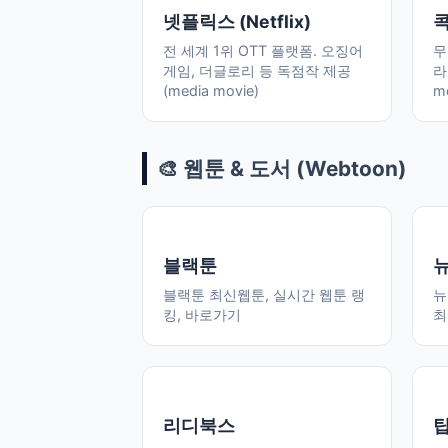
넷플릭스 (Netflix)
전 세계 1위 OTT 플랫폼. 오징어
무
게임, 더글로리 등 독점작 제공
라
(media movie)
m
🎨 웹툰 & 도서 (Webtoon)
블랙툰
블랙툰 최신웹툰, 실시간 웹툰 랭
뉴
킹, 바로가기
최
리디북스