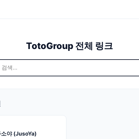
TotoGroup 전체 링크
천
소야 (JusoYa)