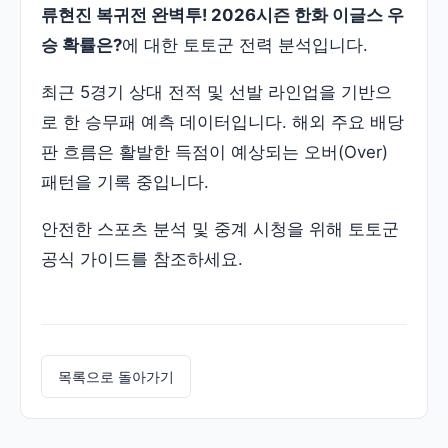
류현진 복귀전 완벽투! 2026시즌 한화 이글스 우
승 확률은?
에 대한 토토군 전력 분석입니다.
최근 5경기 상대 전적 및 선발 라인업을 기반으
로 한 승무패 예측 데이터입니다. 해외 주요 배당
판 흐름은 활발한 득점이 예상되는 오버(Over)
패턴을 기록 중입니다.
안전한 스포츠 분석 및 중계 시청을 위해 토토군
공식 가이드를 참조하세요.
목록으로 돌아가기